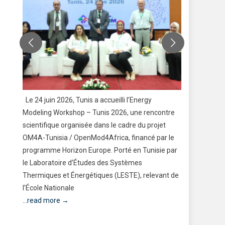
s
Le 24 juin 2026, Tunis a accueilli l’Energy
Former le
Modeling Workshop – Tunis 2026, une rencontre
travers le
scientifique organisée dans le cadre du projet
Voilà l’am
OM4A-Tunisia / OpenMod4Africa, financé par le
Lycée Loui
programme Horizon Europe. Porté en Tunisie par
Bien plus q
ire
le Laboratoire d’Études des Systèmes
Modèle des
Thermiques et Énergétiques (LESTE), relevant de
aujourd’hu
l’École Nationale
...read mo
...read more →