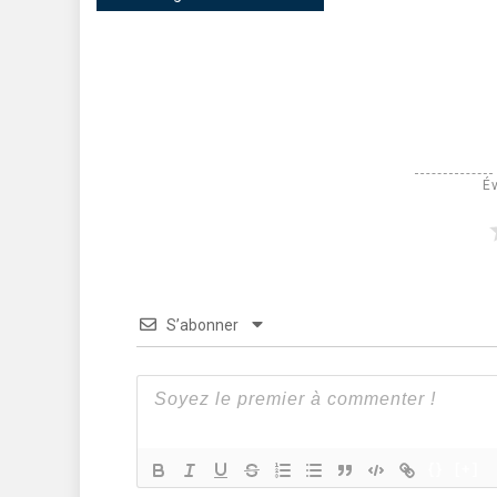
Év
S’abonner
{}
[+]