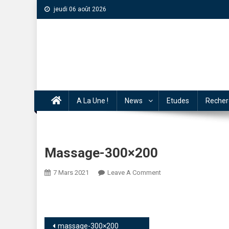
jeudi 06 août 2026
A La Une !
News
Etudes
Recher
Massage-300×200
7 Mars 2021
Leave A Comment
massage-300×200