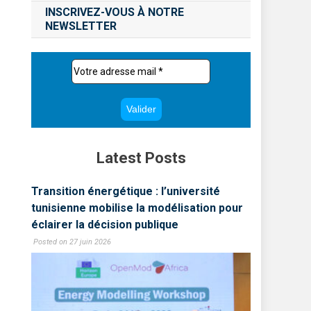
INSCRIVEZ-VOUS À NOTRE
NEWSLETTER
Latest Posts
Transition énergétique : l’université
LLP MUN 
lon
tunisienne mobilise la modélisation pour
une écol
éclairer la décision publique
tunisien
Posted on 27 juin 2026
Posted on 1 