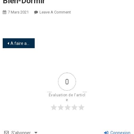
Bien-Dormir
7 Mars 2021
Leave A Comment
A faire absolument pour une meilleure qualité de sommeil en période de stress.
0
Évaluation de l'articl
e
S’abonner
Connexion