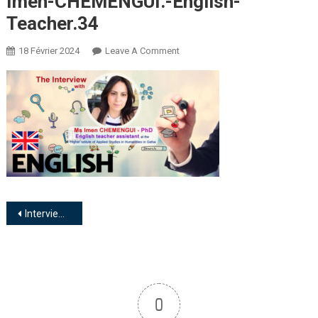
Imen-CHEMENGUI.-English-
Teacher.34
18 Février 2024
Leave A Comment
Interview with Ms Imen CHEMENGUI : « English is a ticket to a brighter future »
0