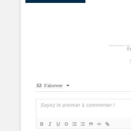
Év
S’abonner
{}
[+]