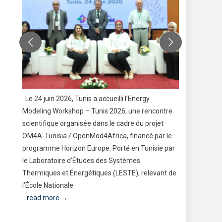
s
Le 24 juin 2026, Tunis a accueilli l’Energy
Former le
Modeling Workshop – Tunis 2026, une rencontre
travers le
scientifique organisée dans le cadre du projet
Voilà l’am
OM4A-Tunisia / OpenMod4Africa, financé par le
Lycée Loui
programme Horizon Europe. Porté en Tunisie par
Bien plus q
ire
le Laboratoire d’Études des Systèmes
Modèle des
Thermiques et Énergétiques (LESTE), relevant de
aujourd’hu
l’École Nationale
...read mo
...read more →