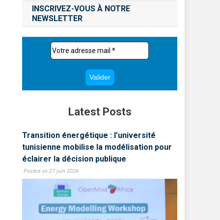
INSCRIVEZ-VOUS À NOTRE
NEWSLETTER
Latest Posts
Transition énergétique : l’université
LLP MUN 
lon
tunisienne mobilise la modélisation pour
une écol
éclairer la décision publique
tunisien
Posted on 27 juin 2026
Posted on 1 