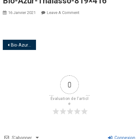
Bio-Azur-Thalasso-819×416
16 Janvier 2021
Leave A Comment
Bio-Azur-thalasso-819×416
0
Évaluation de l'articl
e
S’abonner
Connexion