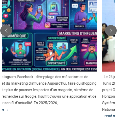
Le 24 juin 2026, Tunis a accueilli l’Energy Modeling Workshop –
Tunis 2026, une rencontre scientifique organisée dans le cadre du
projet OM4A-Tunisia / OpenMod4Africa, financé par le programme
Horizon Europe. Porté en Tunisie par le Laboratoire d’Études des
Systèmes Thermiques et Énergétiques (LESTE), relevant de l’École
Nationale
...read more →