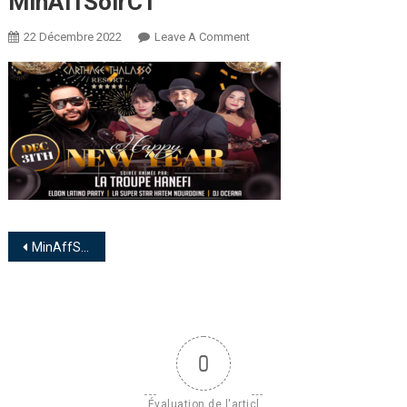
MinAffSoirCT
22 Décembre 2022
Leave A Comment
MinAffSoirCT
0
Évaluation de l'articl