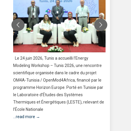
s
Le 24 juin 2026, Tunis a accueilli l’Energy
Former le
Modeling Workshop – Tunis 2026, une rencontre
travers le
scientifique organisée dans le cadre du projet
Voilà l’am
OM4A-Tunisia / OpenMod4Africa, financé par le
Lycée Loui
programme Horizon Europe. Porté en Tunisie par
Bien plus q
ire
le Laboratoire d’Études des Systèmes
Modèle des
Thermiques et Énergétiques (LESTE), relevant de
aujourd’hu
l’École Nationale
...read mo
...read more →