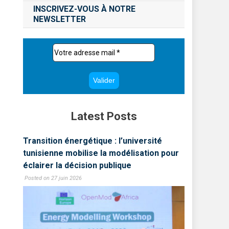
INSCRIVEZ-VOUS À NOTRE
NEWSLETTER
Latest Posts
Transition énergétique : l’université
LLP MUN 
lon
tunisienne mobilise la modélisation pour
une écol
éclairer la décision publique
tunisien
Posted on 27 juin 2026
Posted on 1 