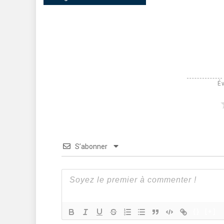
Év
S’abonner
{}
[+]