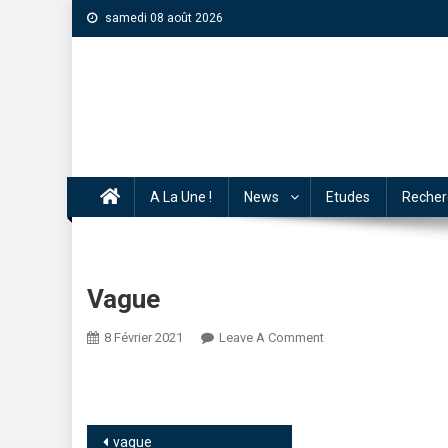
samedi 08 août 2026
A La Une !
News
Etudes
Recher
Vague
8 Février 2021
Leave A Comment
vague