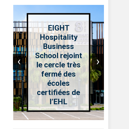
« The Sounds
of Nostalgia »
: une soirée où
‹
›
la musique
classique
réveille les
plus belles
émotions