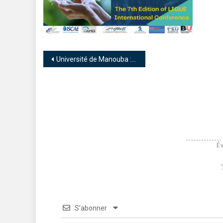
Université de Manouba : 7ème édition de la conférence internationale autour de l’inclusivité et la circularité
Év
S’abonner