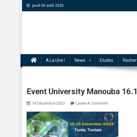
jeudi 06 août 2026
A La Une !
News
Etudes
Recher
Event University Manouba 16.
14 Décembre 2023
Leave A Comment