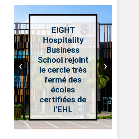
« The Sounds
of Nostalgia »
: une soirée où
‹
›
la musique
classique
réveille les
plus belles
émotions