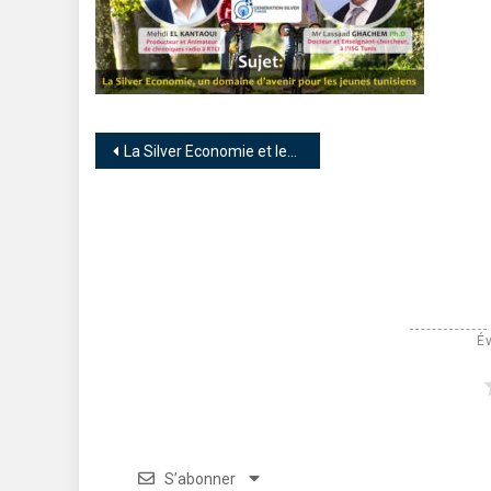
La Silver Economie et les opportunités d’avenir pour les jeunes tunisiens sur les ondes de RTCI
Év
S’abonner