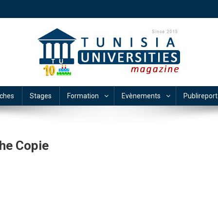
ches
Stages
Formation
Evènements
Publirepor
he Copie