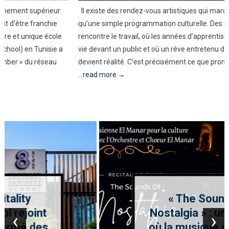
Il existe des rendez-vous artistiques qui marquent bien davantage
qu’une simple programmation culturelle. Des soirées où le talent
rencontre le travail, où les années d’apprentissage prennent enfin
vie devant un public et où un rêve entretenu depuis l’enfance
devient réalité. C’est précisément ce que promet « The Sounds
...read more →
« The Sounds of
Nostalgia » : une soirée
‹
›
où la musique classique