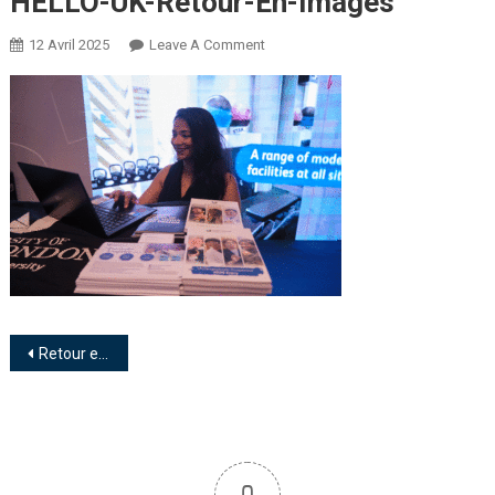
HELLO-UK-Retour-En-Images
12 Avril 2025
Leave A Comment
Retour en images de la 1ère journée du salon HELLO UK à Sousse, demain 13 avril 2025 ça sera à l’hôtel Novotel Tunis Lac 2