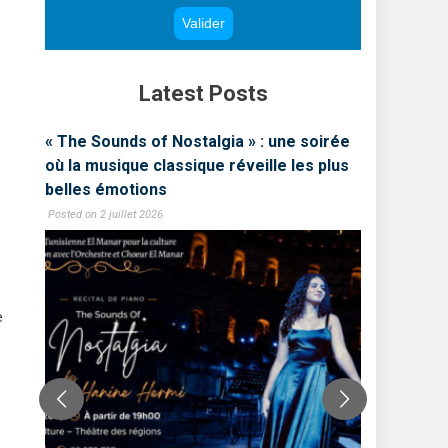
Latest Posts
int
« The Sounds of Nostalgia » : une soirée
Comment
où la musique classique réveille les plus
influenc
belles émotions
Mohamed
Posted on 2 juillet 2026
Posted on 28
e