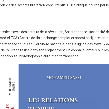
omatie
Business
b via des accords bilatéraux concurrentiels. Une critique nourrie par le
ent une
School rejoint
le de
le cercle très
ership
fermé des
retiens avec des acteurs de la révolution, Sassi dénonce l’incapacité d
ur la
écoles
’accord ALECA (Accord de libre-échange complet et approfondi), présenté
nesse
certifiées de
 menace pour la souveraineté nationale, dans la lignée des travaux d
ité de l’ouvrage réside dans son engagement. En donnant voix aux oubliés
sienne
l’EHL
i décolonise l’historiographie euro-méditerranéenne.