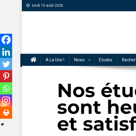
lundi 10 août 2026
A La Une !
News
Etudes
Recher