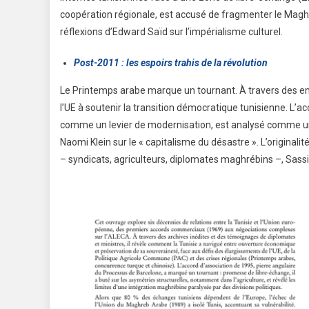
l’université
dipl
coopération régionale, est accusé de fragmenter le Maghre
réflexions d’Edward Saïd sur l’impérialisme culturel.
tunisienne
devi
mobilise la
éco
Post-2011 : les espoirs trahis de la révolution
modélisation
lead
Le Printemps arabe marque un tournant. À travers des ent
pour éclairer
po
l’UE à soutenir la transition démocratique tunisienne. L
la décision
jeu
comme un levier de modernisation, est analysé comme une
Naomi Klein sur le « capitalisme du désastre ». L’original
publique
tuni
– syndicats, agriculteurs, diplomates maghrébins –, Sass