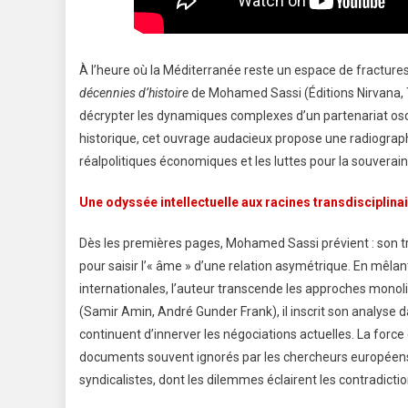
À l’heure où la Méditerranée reste un espace de fractures 
décennies d’histoire
de Mohamed Sassi (Éditions Nirvana, 
décrypter les dynamiques complexes d’un partenariat oscil
 au Tunisia Digital Summit 2026
Conférence à l’UIT : re
historique, cet ouvrage audacieux propose une radiographi
sion renforcée de la banque
formation à l’ère de l’i
réalpolitiques économiques et les luttes pour la souverain
et accessible
artificielle
 avril 2026
Posted on 24 avril 2026
Une odyssée intellectuelle aux racines transdisciplina
Dès les premières pages, Mohamed Sassi prévient : son t
pour saisir l’« âme » d’une relation asymétrique. En mêlant
internationales, l’auteur transcende les approches monoli
(Samir Amin, André Gunder Frank), il inscrit son analyse 
continuent d’innerver les négociations actuelles. La force
documents souvent ignorés par les chercheurs européens 
syndicalistes, dont les dilemmes éclairent les contradicti