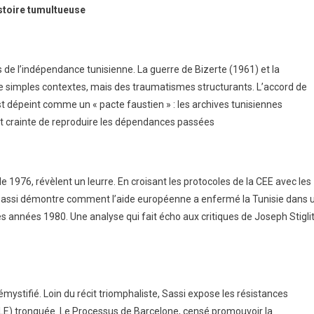
istoire tumultueuse
e conférence
Une reconnaissance internationale pour
our d’une question
l’enseignement supérieur tunisien Tunis – Un
 de l’indépendance tunisienne. La guerre de Bizerte (1961) et la
stitutions
nouvelle étape majeure vient d’être franchie p
 de simples contextes, mais des traumatismes structurants. L’accord de
ion à l’ère de l’IA ?
EIGHT Hospitality Business School. La premièr
t dépeint comme un « pacte faustien » : les archives tunisiennes
 avec la FTSDH, cet
unique école de management hôtelier (Hospita
t crainte de reproduire les dépendances passées
, professionnels et
Business School) en Tunisie a officiellement
majeur : l’adaptation
obtenu le statut de « Certified Member » du
réseau des écoles certifiées
1976, révèlent un leurre. En croisant les protocoles de la CEE avec les
...read more →
, Sassi démontre comment l’aide européenne a enfermé la Tunisie dans 
des années 1980. Une analyse qui fait écho aux critiques de Joseph Stigli
 MUN :
EIGHT
démystifié. Loin du récit triomphaliste, Sassi expose les résistances
nd la
Hospitality
ZLE) tronquée. Le Processus de Barcelone, censé promouvoir la