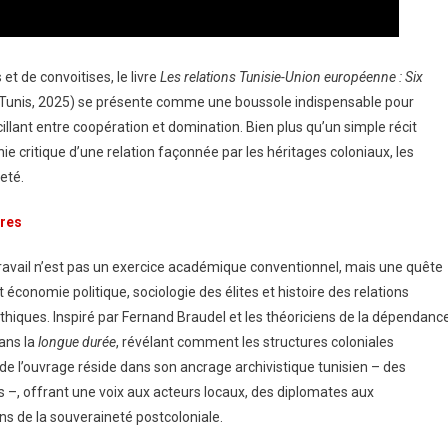
et de convoitises, le livre
Les relations Tunisie-Union européenne : Six
Tunis, 2025) se présente comme une boussole indispensable pour
lant entre coopération et domination. Bien plus qu’un simple récit
penser la
EIGHT Hospitality Business School rejo
e critique d’une relation façonnée par les héritages coloniaux, les
ntelligence
le cercle très fermé des écoles
eté.
certifiées de l’EHL
Posted on 27 juillet 2026
ires
ravail n’est pas un exercice académique conventionnel, mais une quête
 économie politique, sociologie des élites et histoire des relations
thiques. Inspiré par Fernand Braudel et les théoriciens de la dépendanc
dans la
longue durée
, révélant comment les structures coloniales
 de l’ouvrage réside dans son ancrage archivistique tunisien – des
–, offrant une voix aux acteurs locaux, des diplomates aux
ons de la souveraineté postcoloniale.