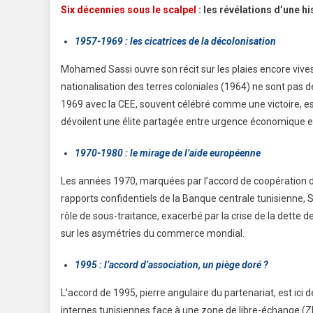
Six décennies sous le scalpel :
les révélations d’une h
1957-1969 : les cicatrices de la décolonisation
k a pris part au Tunisia Digital Summit
Le samedi 18 avril 2026, un
nisé les 22 et 23 avril 2026, en
d’envergure s’est tenue aut
Mohamed Sassi ouvre son récit sur les plaies encore vives
t sa vision d’une banque résolument
devenue centrale pour les in
nationalisation des terres coloniales (1964) ne sont pas
plus accessible et fortement orientée
académiques : « Quelle format
1969 avec la CEE, souvent célébré comme une victoire, es
érience client. En tant que sponsor
». Organisé en collaboration
dévoilent une élite partagée entre urgence économique e
e l’événement, la Banque a renouvelé
événement a réuni étudiants
ement en faveur
décideurs autour d’un enjeu 
1970-1980 : le mirage de l’aide européenne
re →
...read more →
Les années 1970, marquées par l’accord de coopération de 
rapports confidentiels de la Banque centrale tunisienne
rôle de sous-traitance, exacerbé par la crise de la dette 
sur les asymétries du commerce mondial.
1995 : l’accord d’association, un piège doré ?
Transition
LLP
L’accord de 1995, pierre angulaire du partenariat, est ici 
énergétique :
Qua
internes tunisiennes face à une zone de libre-échange (