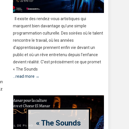
Il existe des rendez-vous artistiques qui
TikTok, In
e
marquent bien davantage qu’une simple
mécanisme
ar
programmation culturelle. Des soirées où le talent
d’influenc
e et
rencontre le travail, où les années
nécessite 
lity
d’apprentissage prennent enfin vie devant un
magasin, 
public et où un rêve entretenu depuis l’enfance
Google. Il 
devient réalité. C’est précisément ce que promet
défiler son
« The Sounds
...read mo
...read more →
un
tz
« The Sounds