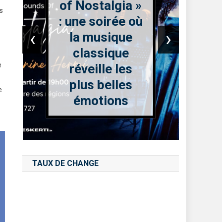
of Nostalgia »
s
: une soirée où
‹
›
la musique
classique
e
réveille les
plus belles
e
émotions
TAUX DE CHANGE