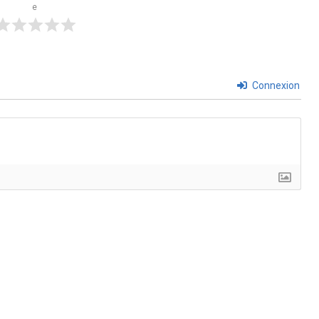
e
Connexion
penser la
EIGHT Hospitality Business School rejo
ntelligence
le cercle très fermé des écoles
certifiées de l’EHL
Posted on 27 juillet 2026