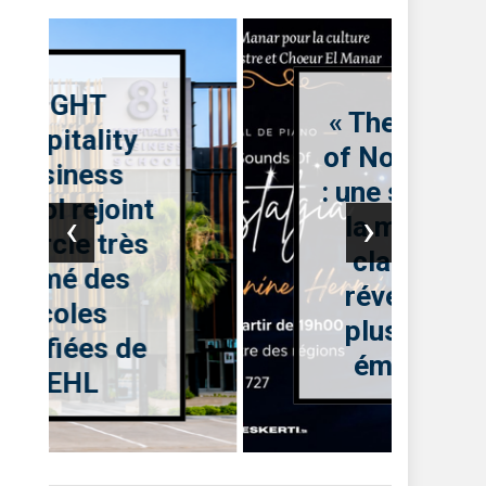
« The Sounds
of Nostalgia »
: une soirée où
‹
›
la musique
classique
réveille les
plus belles
émotions