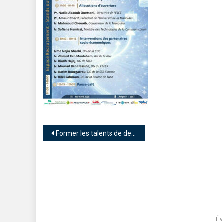
Former les talents de demain : l’ESC Tunis organise son Job Fair 2026 autour de l’intelligence artificielle
Év