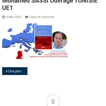
Mohamed SASSI Ouvrage TUNISIE
UE1
6 Mai 2025
Leave A Comment
Une plongée dans les méandres des relations Tunisie-Union européenne : l’œuvre provocante de Mohamed Sassi
0