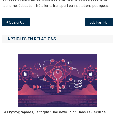
tourisme, éducation, hôtellerie, transport ou institutions publiques.
Ouajdi Charbib : L’architecture, entre héritage, créativité et vision d’avenir
Job Fair IHET 2025 : Une passerelle ambitieuse entre étudiants et entreprises
ARTICLES EN RELATIONS
La Cryptographie Quantique : Une Révolution Dans La Sécurité